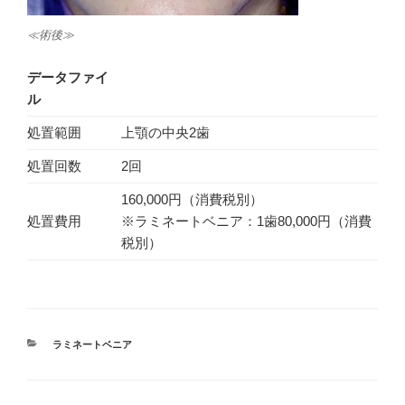
≪術後≫
データファイ
ル
処置範囲
上顎の中央2歯
処置回数
2回
160,000円（消費税別）
処置費用
※ラミネートベニア：1歯80,000円（消費
税別）
カ
ラミネートベニア
テ
ゴ
リ