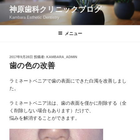
コ
神原歯科クリニックブログ
ン
Kambara Esthetic Dentistry
テ
ン
ツ
メニュー
へ
ス
キ
投
2017年9月28日
投稿者:
KAMBARA_ADMIN
稿
ッ
歯の色の改善
日:
プ
ラミネートベニアで歯の表面にできた白濁を改善しまし
た。
ラミネートベニア法は、歯の表面を僅かに削除する（全
く削除しない場合もあります）だけで、
悩みを解消することができます。