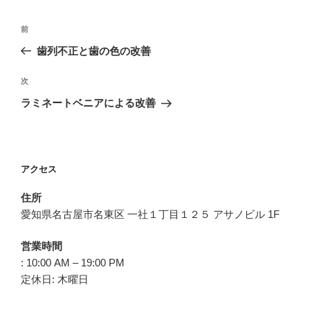
ー
投
過
前
稿
去
歯列不正と歯の色の改善
ナ
の
ビ
投
次
次
稿
ゲ
の
ラミネートベニアによる改善
投
ー
稿
シ
ョ
アクセス
ン
住所
愛知県名古屋市名東区 一社１丁目１２５ アサノビル 1F
営業時間
: 10:00 AM – 19:00 PM
定休日: 木曜日