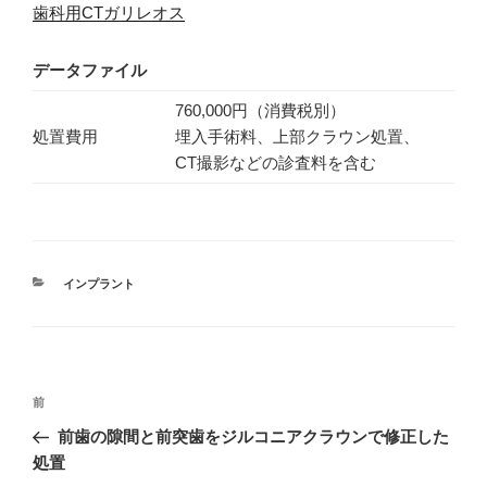
歯科用CTガリレオス
データファイル
760,000円（消費税別）
処置費用
埋入手術料、上部クラウン処置、
CT撮影などの診査料を含む
カ
インプラント
テ
ゴ
リ
ー
投
過
前
稿
去
前歯の隙間と前突歯をジルコニアクラウンで修正した
ナ
の
処置
ビ
投