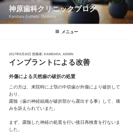
コ
神原歯科クリニックブログ
ン
Kambara Esthetic Dentistry
テ
ン
ツ
メニュー
へ
ス
キ
投
2017年9月26日
投稿者:
KAMBARA_ADMIN
稿
ッ
インプラントによる改善
日:
プ
外傷による天然歯の破折の処置
この方は、来院時に上顎の中切歯が外傷により破折して
おり、
露髄（歯の神経組織が破折部から露出する事）して、痛
みを訴えられていまた。
まず、露髄した神経の処置を行い後日再検査を行ないま
した。