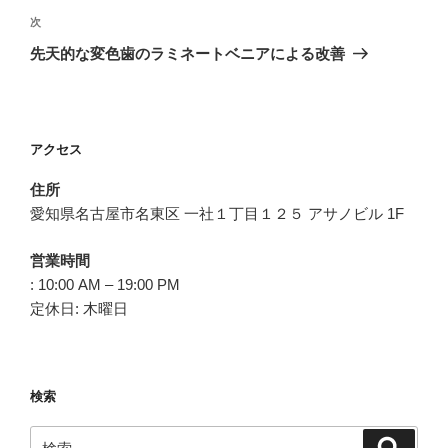
稿
ゲ
次
次
の
ー
先天的な変色歯のラミネートベニアによる改善
投
シ
稿
ョ
ン
アクセス
住所
愛知県名古屋市名東区 一社１丁目１２５ アサノビル 1F
営業時間
: 10:00 AM – 19:00 PM
定休日: 木曜日
検索
検
検